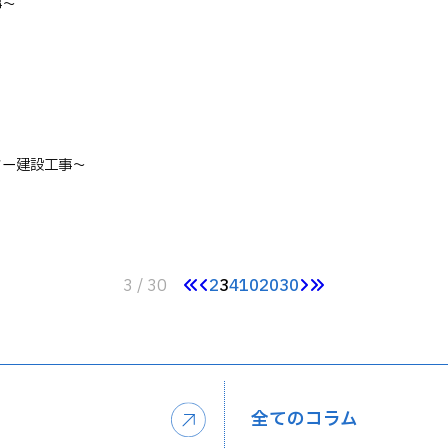
事～
ター建設工事～
3 / 30
2
3
4
10
20
30
全てのコラム