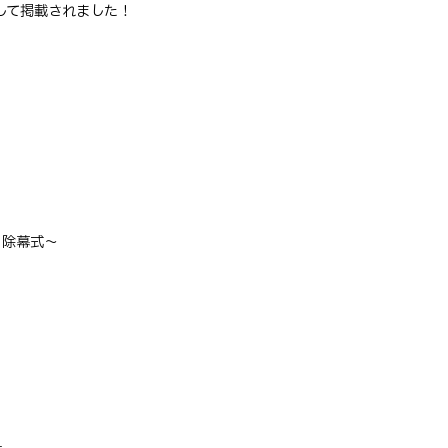
として掲載されました！
・除幕式～
）