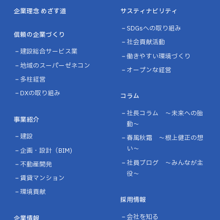
企業理念 めざす道
サスティナビリティ
SDGsへの取り組み
信頼の企業づくり
社会貢献活動
建設総合サービス業
働きやすい環境づくり
地域のスーパーゼネコン
オープンな経営
多柱経営
DXの取り組み
コラム
社長コラム ～未来への胎
事業紹介
動～
建設
春風秋霜 ～根上健正の想
い～
企画・設計（BIM)
社員ブログ ～みんなが主
不動産開発
役～
賃貸マンション
環境貢献
採用情報
会社を知る
企業情報