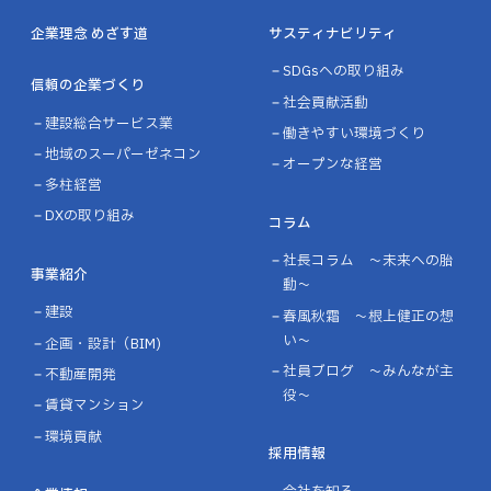
企業理念 めざす道
サスティナビリティ
SDGsへの取り組み
信頼の企業づくり
社会貢献活動
建設総合サービス業
働きやすい環境づくり
地域のスーパーゼネコン
オープンな経営
多柱経営
DXの取り組み
コラム
社長コラム ～未来への胎
事業紹介
動～
建設
春風秋霜 ～根上健正の想
い～
企画・設計（BIM)
社員ブログ ～みんなが主
不動産開発
役～
賃貸マンション
環境貢献
採用情報