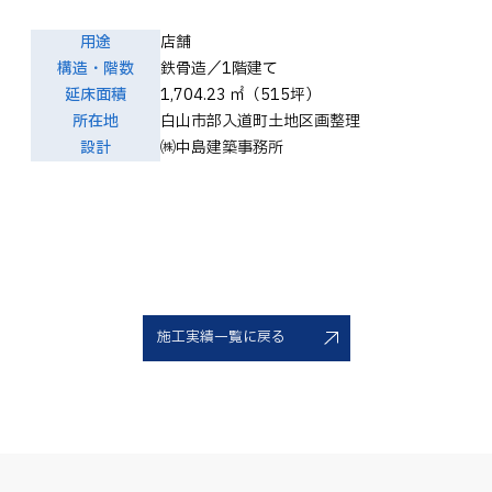
用途
店舗
構造・階数
鉄骨造／1階建て
延床面積
1,704.23 ㎡（515坪）
所在地
白山市部入道町土地区画整理
設計
㈱中島建築事務所
施工実績一覧に戻る