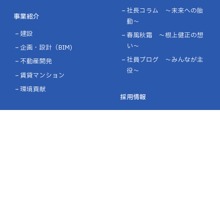
社長コラム ～未来への胎
事業紹介
動～
建設
春風秋霜 ～根上健正の想
い～
企画・設計（BIM)
社員ブログ ～みんなが主
不動産開発
役～
賃貸マンション
環境貢献
採用情報
会社を知る
企業情報
社員の声
企業理念
仕事を知る
会社概要・沿革
働く環境を知る
ライブラリー
インターンシップ・オープ
表彰・認定
ンカンパニー
募集要項・エントリー
施工実績
設計施工実績