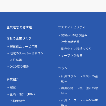
企業理念 めざす道
サスティナビリティ
SDGsへの取り組み
信頼の企業づくり
社会貢献活動
建設総合サービス業
働きやすい環境づくり
地域のスーパーゼネコン
オープンな経営
多柱経営
DXの取り組み
コラム
社長コラム ～未来への胎
事業紹介
動～
建設
春風秋霜 ～根上健正の想
い～
企画・設計（BIM)
社員ブログ ～みんなが主
不動産開発
役～