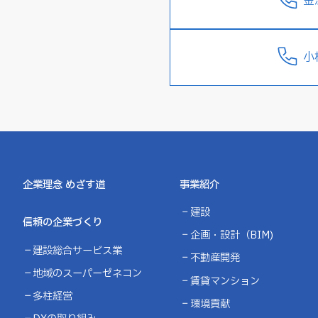
金
小
企業理念 めざす道
事業紹介
建設
信頼の企業づくり
企画・設計（BIM)
建設総合サービス業
不動産開発
地域のスーパーゼネコン
賃貸マンション
多柱経営
環境貢献