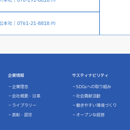
沢本社｜076-291-8818 ㈹
松本社｜0761-21-8818 ㈹
企業情報
サスティナビリティ
企業理念
SDGsへの取り組み
会社概要・沿革
社会貢献活動
ライブラリー
働きやすい環境づくり
表彰・認定
オープンな経営