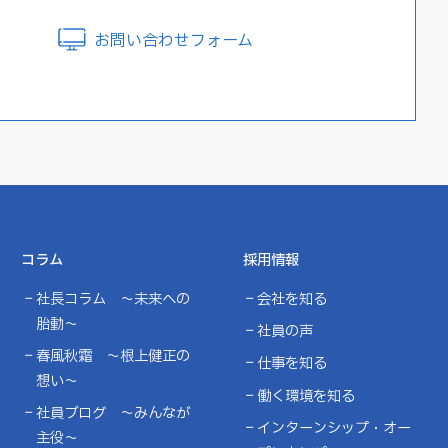
お問い合わせフォーム
コラム
採用情報
社長コラム ～未来への
会社を知る
胎動～
社員の声
春風秋霜 ～根上健正の
仕事を知る
想い～
働く環境を知る
社員ブログ ～みんなが
インターンシップ・オー
主役～