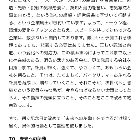
ることなく」、一人一人が「未来への胎動」を合言葉に、創
造・先取・挑戦の気概を養い、英知と努力を奮い、志気凛然と
事に向かう、という当社の綱領・経営信条に基づいて行動す
る、という企業風土が根付いています。よって、トーケン程、
環境の変化をチャンスととらえ、スピードを持って対応できる
企業は、数少ないと自負しております。厳しいと予測される環
境であっても、悲観する必要はありません。正しい認識と前
進、かつ変化への対応力、この積み重ねによってこれまで以上
に存在感のある、明るい活力のある会社、更に発展する会社を
目指します。社員が輝く、強くて、やさしくて、おもしろい会
社を創ること、それは、たくましく、バイタリティーあふれる
社員を育成し、増やしていくこと、それこそが、次世代へ引き
継ぐという役目を持つ私が、今やらねばならない命題としてと
らえ、その指揮の先頭に立つこと、そのことをここで改めて約
束致します。
さて、創立記念日に改めて「未来への胎動」をできるだけ解り
易く、具体的行動として整理を致しました。
TO 未来への胎動