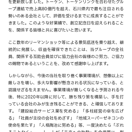
を更新致しました。トーケン、トーケンリンクを合わせたグル
ープ連結で売上高80億円を超え、石川県内で最も注目される
勢いのある会社として、評価を受けるまでに成長することがで
きました。このような好業績で、創立記念日を迎えられること
を、関係する皆様と共に喜びたいと思います。
ここ数年のリーマンショック等による景気低迷を乗り越え、継
続的に発展し、収益を確保できたことは、当グループの全社
員、関係する互助会員並びに協力会社の皆様のご努力、ご協力
の賜物であるということを、改めて感謝申し上げます。
しかしながら、今後の当社を取り巻く事業環境が、想像以上に
厳しさを増し、多大な影響が懸念される状況になっている、と
認識せざるをえません。事業環境が厳しくなると予測される今
後、特に2020年以降に対して、勝ち残り策を構築し、手を打
っている会社のみが生き残ることができる、と確信しておりま
す。「建設総合サービス業を究める」「多柱経営の傘を広げ
る」「社員が主役の会社をめざす」「地域スーパーゼネコンの
使命を果たす」「人格陶冶に努める」等、一度決めたら「ぶれ