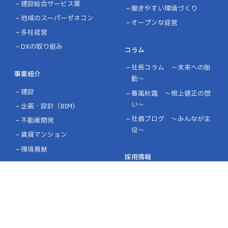
建設総合サービス業
働きやすい環境づくり
地域のスーパーゼネコン
オープンな経営
多柱経営
DXの取り組み
コラム
社長コラム ～未来への胎
事業紹介
動～
建設
春風秋霜 ～根上健正の想
い～
企画・設計（BIM)
社員ブログ ～みんなが主
不動産開発
役～
賃貸マンション
環境貢献
採用情報
会社を知る
企業情報
社員の声
企業理念
仕事を知る
会社概要・沿革
働く環境を知る
ライブラリー