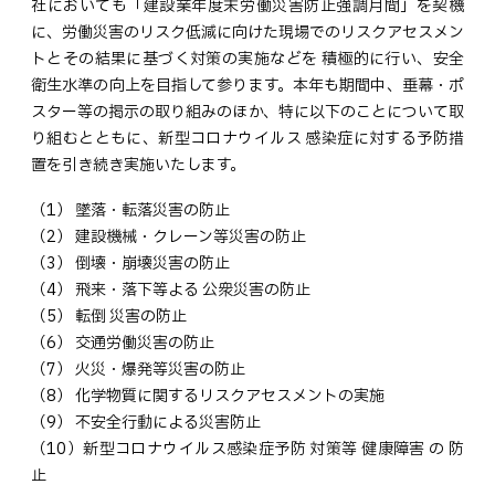
社においても「建設業年度末労働災害防止強調月間」を契機
に、労働災害のリスク低減に向けた現場でのリスクアセスメン
トとその結果に基づく対策の実施などを 積極的に行い、安全
衛生水準の向上を目指して参ります。本年も期間中、垂幕・ポ
スター等の掲示の取り組みのほか、特に以下のことについて取
り組むとともに、新型コロナウイルス 感染症に対する予防措
置を引き続き実施いたします。
（1） 墜落・転落災害の防止
（2） 建設機械・クレーン等災害の防止
（3） 倒壊・崩壊災害の防止
（4） 飛来・落下等よる 公衆災害の防止
（5） 転倒 災害の防止
（6） 交通労働災害の防止
（7） 火災・爆発等災害の防止
（8） 化学物質に関するリスクアセスメントの実施
（9） 不安全行動による災害防止
（10）新型コロナウイルス感染症予防 対策等 健康障害 の 防
止