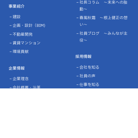
社長コラム ～未来への胎
事業紹介
動～
建設
春風秋霜 ～根上健正の想
い～
企画・設計（BIM)
社員ブログ ～みんなが主
不動産開発
役～
賃貸マンション
環境貢献
採用情報
会社を知る
企業情報
社員の声
企業理念
仕事を知る
会社概要・沿革
働く環境を知る
ライブラリー
インターンシップ・オープ
表彰・認定
ンカンパニー
募集要項・エントリー
施工実績
設計施工実績
協力企業の皆様へ