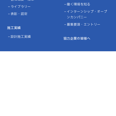
働く環境を知る
ライブラリー
インターンシップ・オープ
表彰・認定
ンカンパニー
募集要項・エントリー
施工実績
設計施工実績
協力企業の皆様へ
ニュース
お問い合わせ
プライバシーポリシー
品質方針／環境方針
リンク
サイトマップ
金沢本社
［MAP］
〒921-8011 石川県金沢市入江3-25