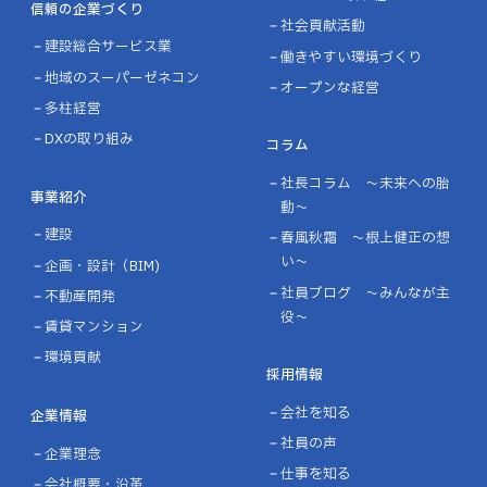
信頼の企業づくり
社会貢献活動
建設総合サービス業
働きやすい環境づくり
地域のスーパーゼネコン
オープンな経営
多柱経営
DXの取り組み
コラム
社長コラム ～未来への胎
事業紹介
動～
建設
春風秋霜 ～根上健正の想
い～
企画・設計（BIM)
社員ブログ ～みんなが主
不動産開発
役～
賃貸マンション
環境貢献
採用情報
会社を知る
企業情報
社員の声
企業理念
仕事を知る
会社概要・沿革