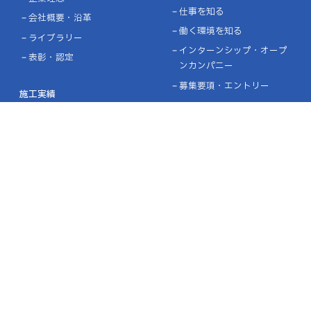
仕事を知る
会社概要・沿革
働く環境を知る
ライブラリー
インターンシップ・オープ
表彰・認定
ンカンパニー
募集要項・エントリー
施工実績
設計施工実績
協力企業の皆様へ
ニュース
お問い合わせ
プライバシーポリシー
品質方針／環境方針
リンク
サイトマップ