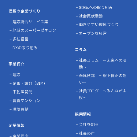
SDGsへの取り組み
信頼の企業づくり
社会貢献活動
建設総合サービス業
働きやすい環境づくり
地域のスーパーゼネコン
オープンな経営
多柱経営
DXの取り組み
コラム
社長コラム ～未来への胎
事業紹介
動～
建設
春風秋霜 ～根上健正の想
い～
企画・設計（BIM)
社員ブログ ～みんなが主
不動産開発
役～
賃貸マンション
環境貢献
採用情報
会社を知る
企業情報
社員の声
企業理念