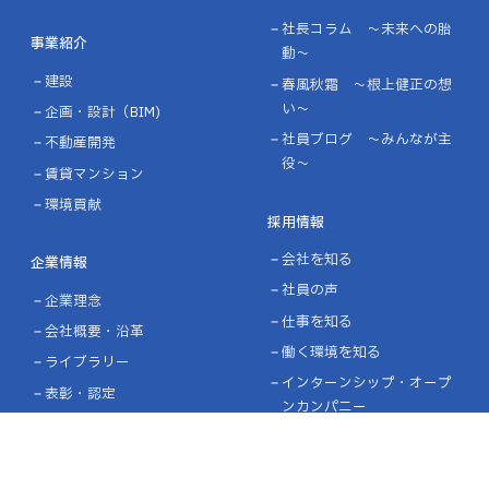
社長コラム ～未来への胎
事業紹介
動～
建設
春風秋霜 ～根上健正の想
い～
企画・設計（BIM)
社員ブログ ～みんなが主
不動産開発
役～
賃貸マンション
環境貢献
採用情報
会社を知る
企業情報
社員の声
企業理念
仕事を知る
会社概要・沿革
働く環境を知る
ライブラリー
インターンシップ・オープ
表彰・認定
ンカンパニー
募集要項・エントリー
施工実績