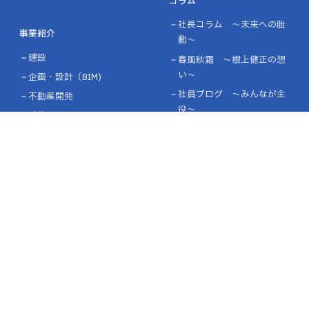
コラム
社長コラム ～未来への胎
事業紹介
動～
建設
春風秋霜 ～根上健正の想
い～
企画・設計（BIM)
社員ブログ ～みんなが主
不動産開発
役～
賃貸マンション
環境貢献
採用情報
会社を知る
企業情報
仕事を知る
企業理念
働く環境を知る
会社概要・沿革
インターンシップ・オープ
ライブラリー
ンカンパニー
表彰・認定
募集要項・エントリー
施工実績
協力企業の皆様へ