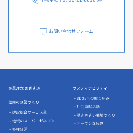
小松本社｜0761-21-8818 ㈹
お問い合わせフォーム
企業理念 めざす道
サスティナビリティ
SDGsへの取り組み
信頼の企業づくり
社会貢献活動
建設総合サービス業
働きやすい環境づくり
地域のスーパーゼネコン
オープンな経営
多柱経営