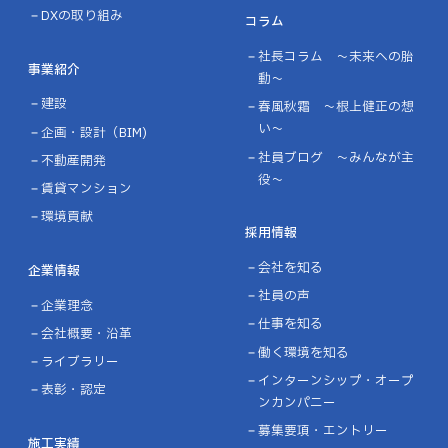
DXの取り組み
コラム
社長コラム ～未来への胎
事業紹介
動～
建設
春風秋霜 ～根上健正の想
い～
企画・設計（BIM)
社員ブログ ～みんなが主
不動産開発
役～
賃貸マンション
環境貢献
採用情報
会社を知る
企業情報
社員の声
企業理念
仕事を知る
会社概要・沿革
働く環境を知る
ライブラリー
インターンシップ・オープ
表彰・認定
ンカンパニー
募集要項・エントリー
施工実績