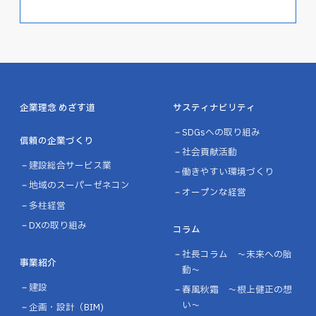
企業理念 めざす道
サスティナビリティ
SDGsへの取り組み
信頼の企業づくり
社会貢献活動
建設総合サービス業
働きやすい環境づくり
地域のスーパーゼネコン
オープンな経営
多柱経営
DXの取り組み
コラム
社長コラム ～未来への胎
事業紹介
動～
建設
春風秋霜 ～根上健正の想
い～
企画・設計（BIM)