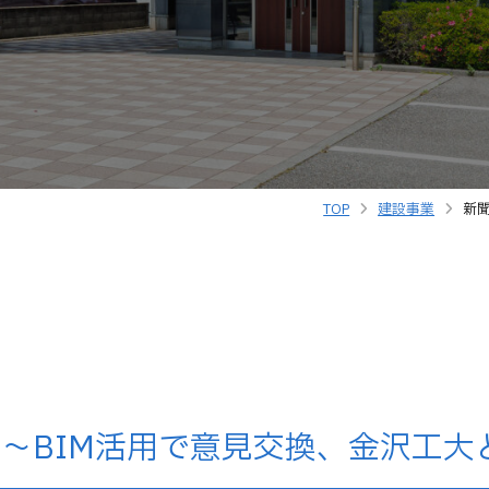
TOP
建設事業
新
～BIM活用で意見交換、金沢工大