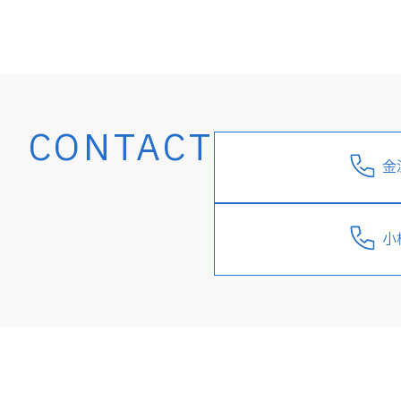
CONTACT
金
小
企業理念 めざす道
事業紹介