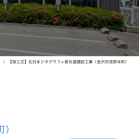
業
【竣工式】北日本ジオグラフィ新社屋建設工事（金沢市浅野本町）
町）