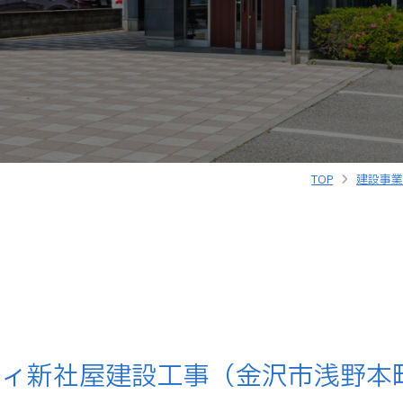
TOP
建設事
フィ新社屋建設工事（金沢市浅野本