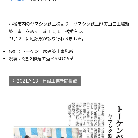
小松市内のヤマシタ鉄工様より「ヤマシタ鉄工能美山口工場新
築工事」を設計・施工共に一括受注し、
7月12日に地鎮祭が執り行われました。
設計：トーケン一級建築士事務所
規模：S造２階建て延べ558.06㎡
2021.7.13 建設工業新聞掲載