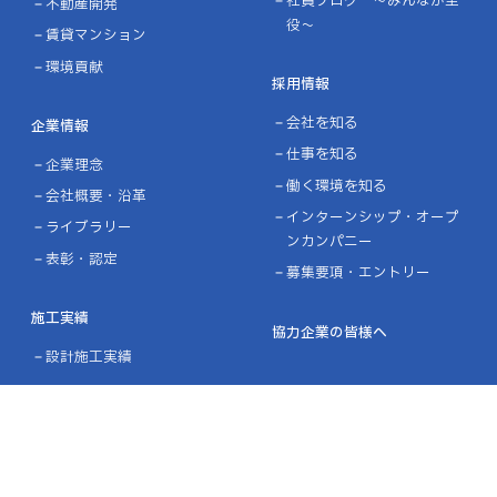
社員ブログ ～みんなが主
不動産開発
役～
賃貸マンション
環境貢献
採用情報
会社を知る
企業情報
仕事を知る
企業理念
働く環境を知る
会社概要・沿革
インターンシップ・オープ
ライブラリー
ンカンパニー
表彰・認定
募集要項・エントリー
施工実績
協力企業の皆様へ
設計施工実績
ニュース
お問い合わせ
プライバシーポリシー
品質方針／環境方針
リンク
サイトマップ