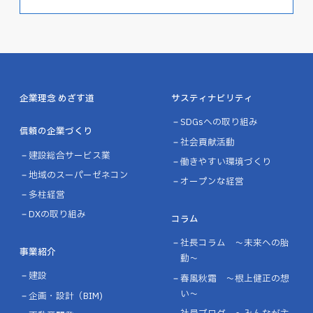
企業理念 めざす道
サスティナビリティ
SDGsへの取り組み
信頼の企業づくり
社会貢献活動
建設総合サービス業
働きやすい環境づくり
地域のスーパーゼネコン
オープンな経営
多柱経営
DXの取り組み
コラム
社長コラム ～未来への胎
事業紹介
動～
建設
春風秋霜 ～根上健正の想
い～
企画・設計（BIM)