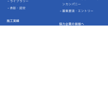
ライブラリー
ンカンパニー
表彰・認定
募集要項・エントリー
施工実績
協力企業の皆様へ
設計施工実績
ニュース
お問い合わせ
プライバシーポリシー
品質方針／環境方針
リンク
サイトマップ
金沢本社
［MAP］
〒921-8011 石川県金沢市入江3-25
TEL：076-291-8818 ㈹
FAX：076-291-8348