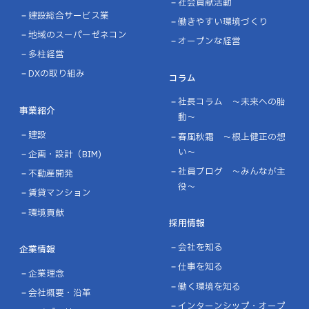
社会貢献活動
建設総合サービス業
働きやすい環境づくり
地域のスーパーゼネコン
オープンな経営
多柱経営
DXの取り組み
コラム
社長コラム ～未来への胎
事業紹介
動～
建設
春風秋霜 ～根上健正の想
い～
企画・設計（BIM)
社員ブログ ～みんなが主
不動産開発
役～
賃貸マンション
環境貢献
採用情報
会社を知る
企業情報
仕事を知る
企業理念
働く環境を知る
会社概要・沿革
インターンシップ・オープ