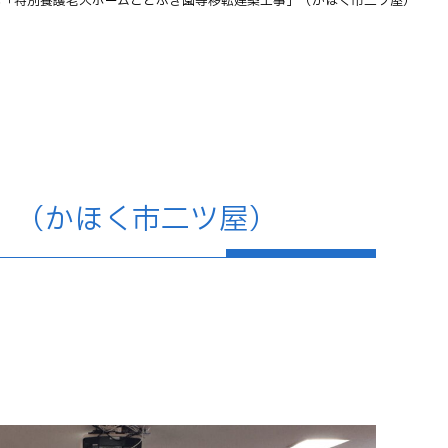
式「特別養護老人ホームことぶき園等移転建築工事」（かほく市二ツ屋）
」（かほく市二ツ屋）