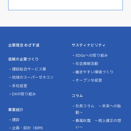
企業理念 めざす道
サスティナビリティ
SDGsへの取り組み
信頼の企業づくり
社会貢献活動
建設総合サービス業
働きやすい環境づくり
地域のスーパーゼネコン
オープンな経営
多柱経営
DXの取り組み
コラム
社長コラム ～未来への胎
事業紹介
動～
建設
春風秋霜 ～根上健正の想
い～
企画・設計（BIM)