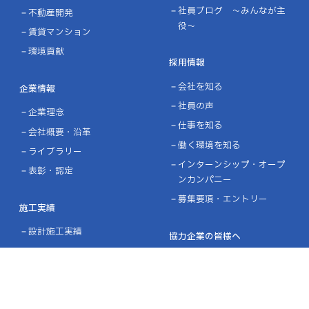
社員ブログ ～みんなが主
不動産開発
役～
賃貸マンション
環境貢献
採用情報
会社を知る
企業情報
社員の声
企業理念
仕事を知る
会社概要・沿革
働く環境を知る
ライブラリー
インターンシップ・オープ
表彰・認定
ンカンパニー
募集要項・エントリー
施工実績
設計施工実績
協力企業の皆様へ
ニュース
お問い合わせ
プライバシーポリシー
品質方針／環境方針
リンク
サイトマップ