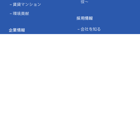
役～
賃貸マンション
環境貢献
採用情報
会社を知る
企業情報
社員の声
企業理念
仕事を知る
会社概要・沿革
働く環境を知る
ライブラリー
インターンシップ・オープ
表彰・認定
ンカンパニー
募集要項・エントリー
施工実績
設計施工実績
協力企業の皆様へ
ニュース
お問い合わせ
プライバシーポリシー
品質方針／環境方針
リンク
サイトマップ