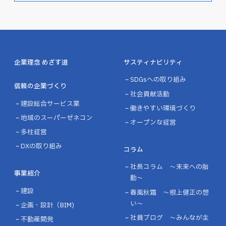
企業理念 めざす道
サスティナビリティ
SDGsへの取り組み
信頼の企業づくり
社会貢献活動
建設総合サービス業
働きやすい環境づくり
地域のスーパーゼネコン
オープンな経営
多柱経営
DXの取り組み
コラム
社長コラム ～未来への胎
事業紹介
動～
建設
春風秋霜 ～根上健正の想
い～
企画・設計（BIM)
社員ブログ ～みんなが主
不動産開発