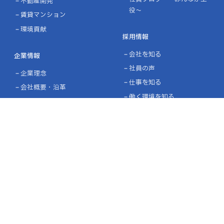
不動産開発
役～
賃貸マンション
環境貢献
採用情報
会社を知る
企業情報
社員の声
企業理念
仕事を知る
会社概要・沿革
働く環境を知る
ライブラリー
インターンシップ・オープ
表彰・認定
ンカンパニー
募集要項・エントリー
施工実績
設計施工実績
協力企業の皆様へ
ニュース
お問い合わせ
プライバシーポリシー
品質方針／環境方針
リンク
サイトマップ