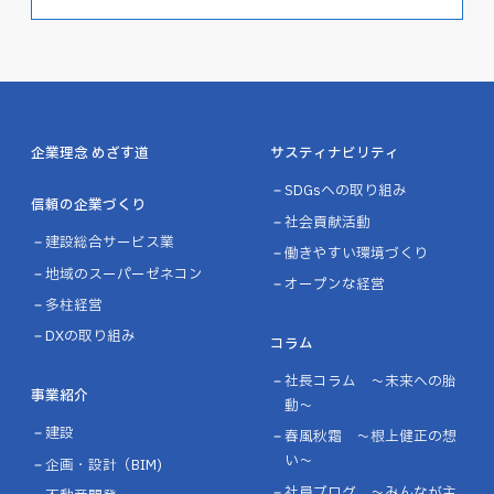
企業理念 めざす道
サスティナビリティ
SDGsへの取り組み
信頼の企業づくり
社会貢献活動
建設総合サービス業
働きやすい環境づくり
地域のスーパーゼネコン
オープンな経営
多柱経営
DXの取り組み
コラム
社長コラム ～未来への胎
事業紹介
動～
建設
春風秋霜 ～根上健正の想
い～
企画・設計（BIM)
社員ブログ ～みんなが主