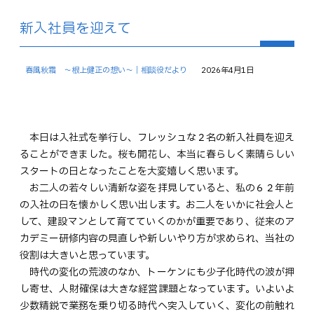
新入社員を迎えて
春風秋霜 ～根上健正の想い～｜相談役だより
2026年4月1日
本日は入社式を挙行し、フレッシュな２名の新入社員を迎え
ることができました。桜も開花し、本当に春らしく素晴らしい
スタートの日となったことを大変嬉しく思います。
お二人の若々しい清新な姿を拝見していると、私の６２年前
の入社の日を懐かしく思い出します。お二人をいかに社会人と
して、建設マンとして育てていくのかが重要であり、従来のア
カデミー研修内容の見直しや新しいやり方が求められ、当社の
役割は大きいと思っています。
時代の変化の荒波のなか、トーケンにも少子化時代の波が押
し寄せ、人財確保は大きな経営課題となっています。いよいよ
少数精鋭で業務を乗り切る時代へ突入していく、変化の前触れ