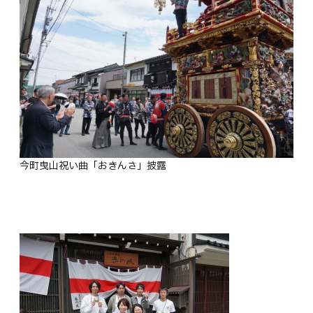
今町曳山祝い曲「おきんさ」披露