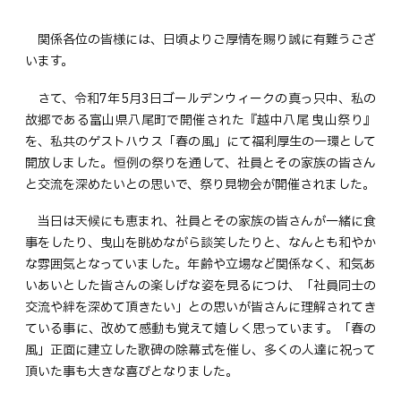
関係各位の皆様には、日頃よりご厚情を賜り誠に有難うござ
います。
さて、令和7年5月3日ゴールデンウィークの真っ只中、私の
故郷である富山県八尾町で開催された『越中八尾 曳山祭り』
を、私共のゲストハウス「春の風」にて福利厚生の一環として
開放しました。恒例の祭りを通して、社員とその家族の皆さん
と交流を深めたいとの思いで、祭り見物会が開催されました。
当日は天候にも恵まれ、社員とその家族の皆さんが一緒に食
事をしたり、曳山を眺めながら談笑したりと、なんとも和やか
な雰囲気となっていました。年齢や立場など関係なく、和気あ
いあいとした皆さんの楽しげな姿を見るにつけ、「社員同士の
交流や絆を深めて頂きたい」との思いが皆さんに理解されてき
ている事に、改めて感動も覚えて嬉しく思っています。「春の
風」正面に建立した歌碑の除幕式を催し、多くの人達に祝って
頂いた事も大きな喜びとなりました。