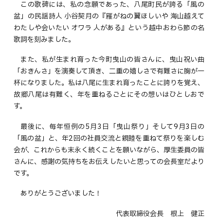
この歌碑には、私の念願であった、八尾町民が誇る「風の
盆」の民謡詩人 小谷契月の『雁がねの翼ほしいや 海山越えて
わたしや会いたい オワラ 人がある』という越中おわら節の名
歌詞を刻みました。
また、私が生まれ育った今町曳山の皆さんに、曳山祝い曲
「おきんさ」を演奏して頂き、二重の嬉しさで有難さに胸が一
杯になりました。私は八尾に生まれ育ったことに誇りを覚え、
故郷八尾は有難く、年を重ねるごとにその想いはひとしおで
す。
最後に、毎年恒例の5月3日「曳山祭り」そして9月3日の
「風の盆」と、年2回の社員交流と親睦を重ねて祭りを楽しむ
会が、これからも末永く続くことを願いながら、厚生委員の皆
さんに、感謝の気持ちをお伝えしたいと思っての会長室だより
です。
ありがとうございました！
代表取締役会長 根上 健正