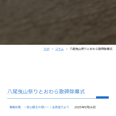
TOP
コラム
八尾曳山祭りとおわら歌碑除幕式
八尾曳山祭りとおわら歌碑除幕式
春風秋霜 ～根上健正の想い～｜会長室だより
2025年5月16日