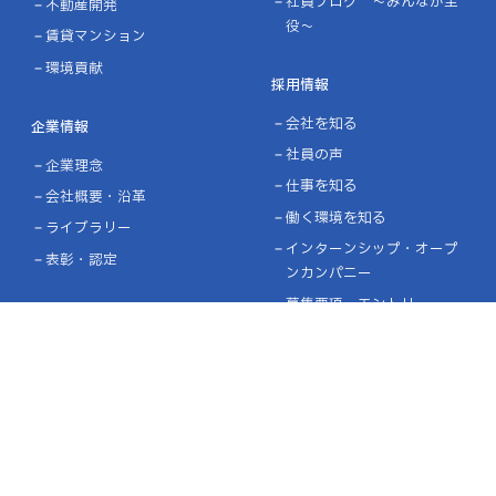
社員ブログ ～みんなが主
不動産開発
役～
賃貸マンション
環境貢献
採用情報
会社を知る
企業情報
社員の声
企業理念
仕事を知る
会社概要・沿革
働く環境を知る
ライブラリー
インターンシップ・オープ
表彰・認定
ンカンパニー
募集要項・エントリー
施工実績
設計施工実績
協力企業の皆様へ
ニュース
お問い合わせ
プライバシーポリシー
品質方針／環境方針
リンク
サイトマップ