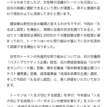
ードルもありましたが、女性陣の活躍がトーケンを元気にし、
会社の発展に貢献できるという思いが浸透し、徐々に意識も変
わり現在のように成長してきたと思います。
建設業は男性社会の職場と捉えられがちですが、今回の「え
るぼし認定」を機会に、実際に全国の状況を調べてみると、や
はり３つ星認定企業約1,500社のうち建設業は数十社程度に留
まっており、トーケンはいかに取り組みが進んでいるかを改め
て認識できる機会となりました。
近年のトーケンの先進的な取り組みについては、石川労働局
「ベストプラクティス企業」認定、石川県経営者協会「かがや
きカンパニー大賞」受賞、厚生労働省「高年齢者活躍企業コン
テスト優秀賞」受賞、経済産業省「地域未来牽引企業」選定、
そして今回の「えるぼし認定」と、高く評価をいただいており
ます。
トーケンは「人を大切にする経営」を学び、今年度は「人を
大切にする地域スーパーゼネコンの使命を果たす」をスローガ
ンに、地域共生社会の実現への貢献を目指しています。私共