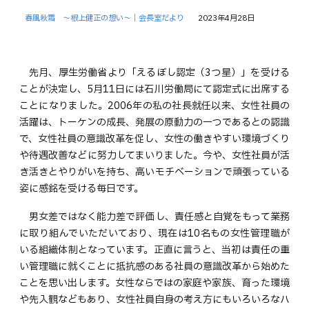
春風秋霜 ～根上健正の想い～｜会長室だより
2023年4月28日
先月、厚生労働省より「えるぼし認定（3つ星）」を受ける
ことが決定し、5月11日には石川労働局にて認定式に出席する
ことになりました。2006年の私の社長就任以来、女性社員の
活躍は、トーケンの成長、発展の原動力の一つであるとの認識
で、女性社員の意識改革を促し、女性の働きやすい環境づくり
や待遇改善などに努力してまいりました。今や、女性社員が活
き活きとやりがいを持ち、高いモチベーションで頑張っている
姿に感銘を受ける毎日です。
男女差ではなく能力差で評価し、責任感と自覚をもって業務
に取り組んでいただいており、現在は10名もの女性管理職が
いる組織体制となっています。正直に言うと、当初は責任の重
い管理職に就くことに抵抗感のある社員の意識改革から始めた
ことを思い出します。女性ならではの家庭や家族、育った環境
や先入観などもあり、女性社員自身の考え方にもいろいろなハ