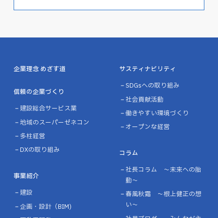
企業理念 めざす道
サスティナビリティ
SDGsへの取り組み
信頼の企業づくり
社会貢献活動
建設総合サービス業
働きやすい環境づくり
地域のスーパーゼネコン
オープンな経営
多柱経営
DXの取り組み
コラム
社長コラム ～未来への胎
事業紹介
動～
建設
春風秋霜 ～根上健正の想
い～
企画・設計（BIM)