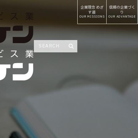
企業理念
めざ
信頼の
企業づく
す道
り
OUR MISSIONS
OUR ADVANTAGE