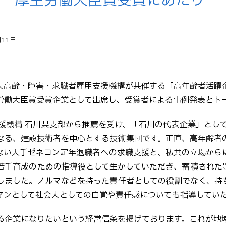
ト 厚生労働大臣賞受賞にあたり
月11日
法人高齢・障害・求職者雇用支援機構が共催する「高年齢者活躍
労働大臣賞受賞企業として出席し、受賞者による事例発表とト
援機構 石川県支部から推薦を受け、「石川の代表企業」とし
なる、建設技術者を中心とする技術集団です。正直、高年齢者
ない大手ゼネコン定年退職者への求職支援と、私共の立場から
若手育成のための指導役として生かしていただき、蓄積された
しました。ノルマなどを持った責任者としての役割でなく、持
マンとして社会人としての自覚や責任感についても指導してい
る企業になりたいという経営信条を掲げております。これが地