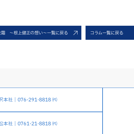
秋霜 ～根上健正の想い～一覧に戻る
コラム一覧に戻る
沢本社｜076-291-8818 ㈹
松本社｜0761-21-8818 ㈹