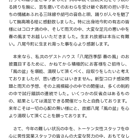
る誇りを胸に、芸を磨いてのおわらを受け継ぐ各町の担い手た
ちの情緒あふれる三味線や胡弓の音色と唄、踊りが人々を魅了
して胸高鳴る程に感動致しました。特に出身地今町の有志の皆
様にはコロナ渦の中、そして雨天の中、大変な足元の悪い中を
春の風までお越しいただきました。生まれ故郷は本当に有難
い。八尾今町に生まれ育った事を心より感謝します。
本来なら、私共のゲストハウス「八尾四季邸 春の風」のお
披露目するために、かねてから積極的にお客様をご招待し、
「風の盆」を堪能、満喫して頂くべく、段取りをしたいと考え
ておりましたが、思い通りにはいきません。新型コロナ感染問
題と雨天の予想、その上規模縮小の中での開催は、多くの制約
の中で試行錯誤の連続でした。いくつかの反省点はあるもの
の、結果としては満足できる開催だったと自負しております。
来年こそは一切の心配の無い様にと、故郷八尾「風の盆」を心
より満喫して頂くことを願っております。
さて、今年の難しい状況の中を、トーケン女性スタッフを中
心に男性営業スタッフの皆さんの大変な努力の中、おもてなし