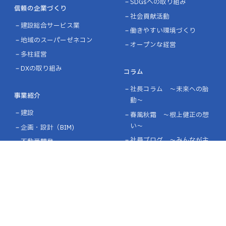
SDGsへの取り組み
信頼の企業づくり
社会貢献活動
建設総合サービス業
働きやすい環境づくり
地域のスーパーゼネコン
オープンな経営
多柱経営
DXの取り組み
コラム
社長コラム ～未来への胎
事業紹介
動～
建設
春風秋霜 ～根上健正の想
い～
企画・設計（BIM)
社員ブログ ～みんなが主
不動産開発
役～
賃貸マンション
環境貢献
採用情報
会社を知る
企業情報
社員の声
企業理念
仕事を知る