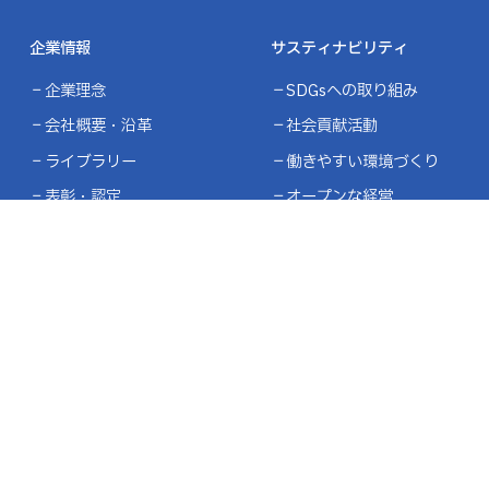
企業情報
サスティナビリティ
企業理念
SDGsへの取り組み
会社概要・沿革
社会貢献活動
ライブラリー
働きやすい環境づくり
表彰・認定
オープンな経営
施工実績
設計施工実績
い合わせ
プライバシーポリシー
品質方針／環境方針
リン