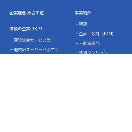
企業理念 めざす道
事業紹介
建設
信頼の企業づくり
企画・設計（BIM)
建設総合サービス業
不動産開発
地域のスーパーゼネコン
賃貸マンション
多柱経営
環境貢献
DXの取り組み
ニュース
お問