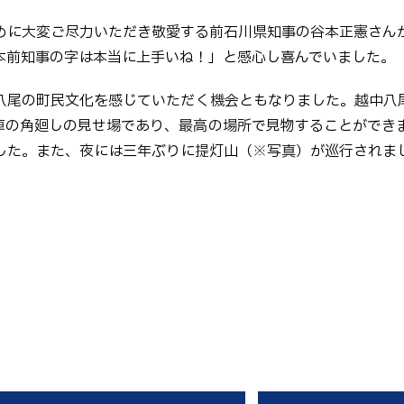
めに大変ご尽力いただき敬愛する前石川県知事の谷本正憲さん
本前知事の字は本当に上手いね！」と感心し喜んでいました。
八尾の町民文化を感じていただく機会ともなりました。越中八
車の角廻しの見せ場であり、最高の場所で見物することができ
した。また、夜には三年ぶりに提灯山（※写真）が巡行されま