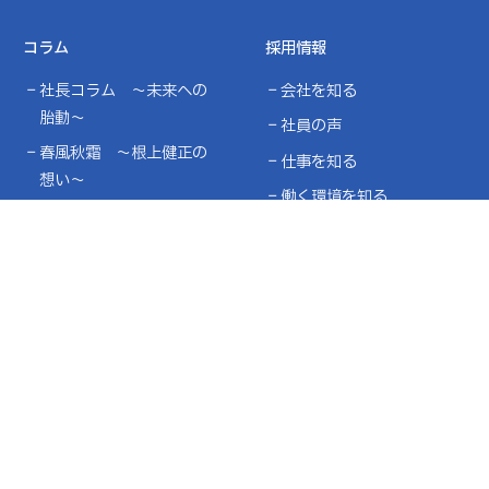
コラム
採用情報
社長コラム ～未来への
会社を知る
胎動～
社員の声
春風秋霜 ～根上健正の
仕事を知る
想い～
働く環境を知る
社員ブログ ～みんなが
インターンシップ・オー
主役～
プンカンパニー
募集要項・エントリー
協力企業の皆様へ
ク
サイトマップ