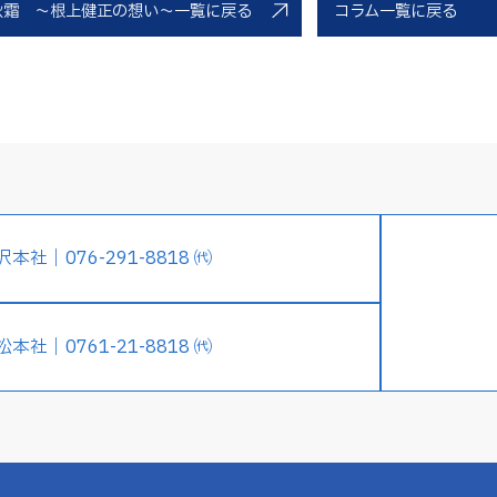
秋霜 ～根上健正の想い～一覧に戻る
コラム一覧に戻る
沢本社｜076-291-8818 ㈹
松本社｜0761-21-8818 ㈹