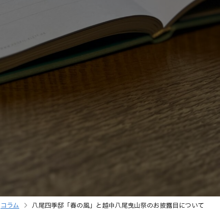
コラム
八尾四季邸「春の風」と越中八尾曳山祭のお披露目について