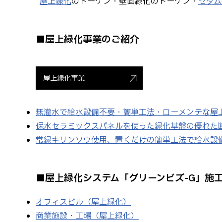
“
屋上緑化
のトーケン・壁面緑化のトーケン・
セダム
■屋上緑化事業のご紹介
屋上緑化事業
無灌水で給水設備不要・簡単工法・ローメンテな屋上
保水セラミックスパネルを使った緑化基盤の優れた
常緑キリンソウ使用、置くだけの簡単工法で給水設
■屋上緑化システム「グリーンビズ-G」施
オフィスビル（屋上緑化）
商業施設・工場（屋上緑化）