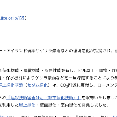
ice.or.jp/
）
ートアイランド現象やゲリラ豪雨などの環境悪化が指摘され、
た保水機能・蒸散機能・断熱性能を有し、ビル屋上・建物・駐
能・保水機能によりゲリラ豪雨などを一旦貯蔵することにより
屋上緑化基盤
（
セダム緑化
）は、CO
削減に貢献し、ローメン
2
られ
『建設技術審査証明（都市緑化技術）』
を取得いたしまし
を利用した
屋上緑化
・壁面緑化・室内緑化を開発しました。