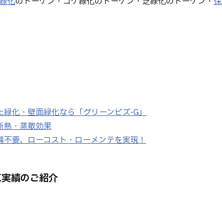
緑化
のトーケン・コケ緑化のトーケン・芝緑化のトーケン・
保
緑化・壁面緑化なら「グリーンビズ-G」
断熱・蒸散効果
備不要、ローコスト・ローメンテを実現！
工実績のご紹介