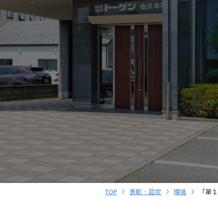
TOP
表彰・認定
環境
「第１