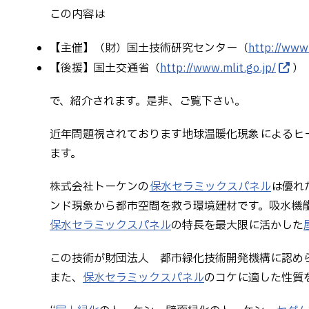
この内容は
【主催】（財）国土技術研究センター（
http://www.j
【後援】国土交通省（
http://www.mlit.go.jp/
）
で、紹介されます。是非、ご覧下さい。
近年問題視されております地球温暖化現象によるヒ
ます。
株式会社トーケンの
保水セラミックスパネル
は優れ
ンド現象から都市空間を救う環境建材です。吸水機
保水セラミックスパネル
の特長を最大限に活かした
この技術が財団法人 都市緑化技術開発機構に認め
また、
保水セラミックスパネル
のコケに適した性質