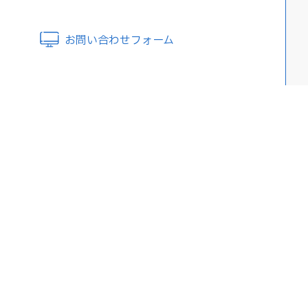
お問い合わせフォーム
コラム
採用情報
社長コラム ～未来への
会社を知る
胎動～
社員の声
春風秋霜 ～根上健正の
仕事を知る
想い～
働く環境を知る
社員ブログ ～みんなが
インターンシップ・オー