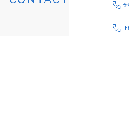
金
小
企業理念 めざす道
事業紹介
建設
信頼の企業づくり
企画・設計（BIM)
建設総合サービス業
不動産開発
地域のスーパーゼネコン
賃貸マンション
多柱経営
環境貢献