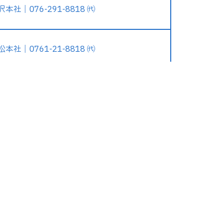
沢本社｜076-291-8818 ㈹
松本社｜0761-21-8818 ㈹
企業情報
サスティナビリティ
企業理念
SDGsへの取り組み
会社概要・沿革
社会貢献活動
ライブラリー
働きやすい環境づくり
表彰・認定
オープンな経営