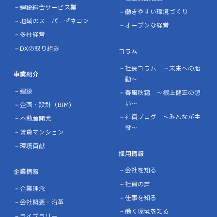
建設総合サービス業
働きやすい環境づくり
地域のスーパーゼネコン
オープンな経営
多柱経営
DXの取り組み
コラム
社長コラム ～未来への胎
事業紹介
動～
建設
春風秋霜 ～根上健正の想
い～
企画・設計（BIM)
社員ブログ ～みんなが主
不動産開発
役～
賃貸マンション
環境貢献
採用情報
会社を知る
企業情報
社員の声
企業理念
仕事を知る
会社概要・沿革
働く環境を知る
ライブラリー