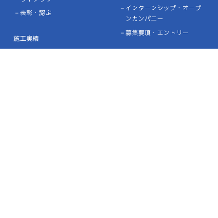
インターンシップ・オープ
表彰・認定
ンカンパニー
募集要項・エントリー
施工実績
設計施工実績
協力企業の皆様へ
ニュース
お問い合わせ
プライバシーポリシー
品質方針／環境方針
リンク
サイトマップ
金沢本社
［MAP］
〒921-8011 石川県金沢市入江3-25
TEL：076-291-8818 ㈹
FAX：076-291-8348