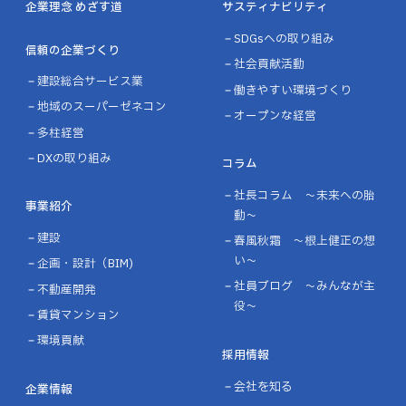
企業理念 めざす道
サスティナビリティ
SDGsへの取り組み
信頼の企業づくり
社会貢献活動
建設総合サービス業
働きやすい環境づくり
地域のスーパーゼネコン
オープンな経営
多柱経営
DXの取り組み
コラム
社長コラム ～未来への胎
事業紹介
動～
建設
春風秋霜 ～根上健正の想
い～
企画・設計（BIM)
社員ブログ ～みんなが主
不動産開発
役～
賃貸マンション
環境貢献
採用情報
会社を知る
企業情報