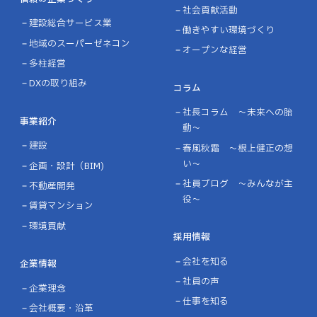
社会貢献活動
建設総合サービス業
働きやすい環境づくり
地域のスーパーゼネコン
オープンな経営
多柱経営
DXの取り組み
コラム
社長コラム ～未来への胎
事業紹介
動～
建設
春風秋霜 ～根上健正の想
い～
企画・設計（BIM)
社員ブログ ～みんなが主
不動産開発
役～
賃貸マンション
環境貢献
採用情報
会社を知る
企業情報
社員の声
企業理念
仕事を知る
会社概要・沿革