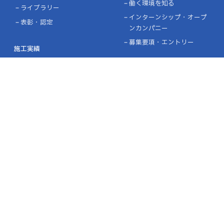
働く環境を知る
ライブラリー
インターンシップ・オープ
表彰・認定
ンカンパニー
募集要項・エントリー
施工実績
設計施工実績
協力企業の皆様へ
ニュース
お問い合わせ
プライバシーポリシー
品質方針／環境方針
リンク
サイトマップ
金沢本社
［MAP］
〒921-8011 石川県金沢市入江3-25