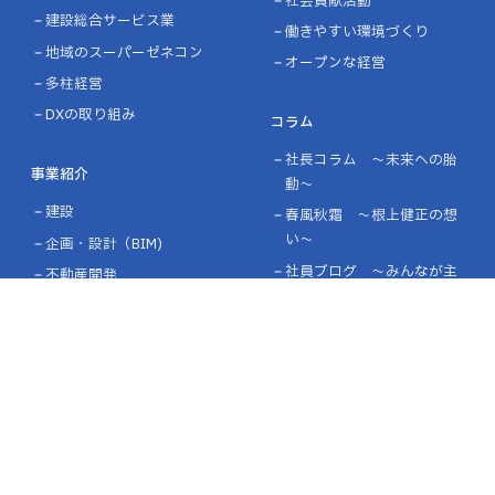
社会貢献活動
建設総合サービス業
働きやすい環境づくり
地域のスーパーゼネコン
オープンな経営
多柱経営
DXの取り組み
コラム
社長コラム ～未来への胎
事業紹介
動～
建設
春風秋霜 ～根上健正の想
い～
企画・設計（BIM)
社員ブログ ～みんなが主
不動産開発
役～
賃貸マンション
環境貢献
採用情報
会社を知る
企業情報
社員の声
企業理念
仕事を知る
会社概要・沿革
働く環境を知る