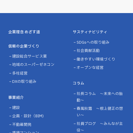
企業理念 めざす道
サスティナビリティ
SDGsへの取り組み
信頼の企業づくり
社会貢献活動
建設総合サービス業
働きやすい環境づくり
地域のスーパーゼネコン
オープンな経営
多柱経営
DXの取り組み
コラム
社長コラム ～未来への胎
事業紹介
動～
建設
春風秋霜 ～根上健正の想
い～
企画・設計（BIM)
社員ブログ ～みんなが主
不動産開発
役～